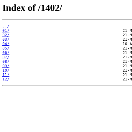
Index of /1402/
../
01/
02/
03/
04/
05/
06/
07/
08/
09/
10/
11/
12/