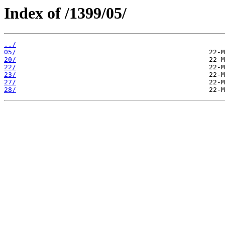
Index of /1399/05/
../
05/
20/
22/
23/
27/
28/