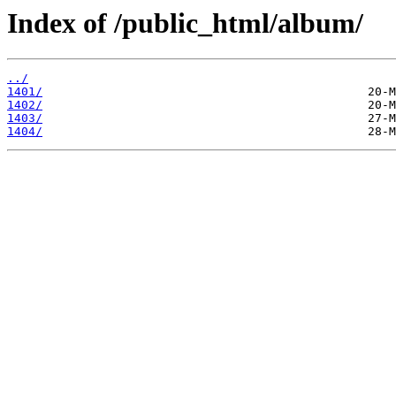
Index of /public_html/album/
../
1401/
1402/
1403/
1404/