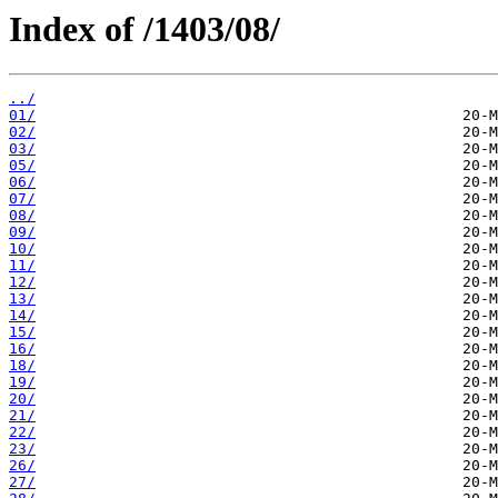
Index of /1403/08/
../
01/
02/
03/
05/
06/
07/
08/
09/
10/
11/
12/
13/
14/
15/
16/
18/
19/
20/
21/
22/
23/
26/
27/