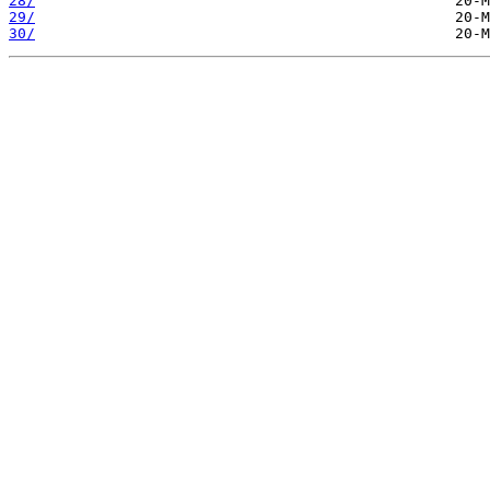
28/
29/
30/