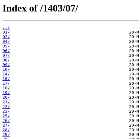
Index of /1403/07/
../
01/
02/
04/
05/
06/
07/
08/
09/
10/
14/
16/
17/
18/
19/
20/
21/
22/
23/
25/
26/
27/
28/
29/