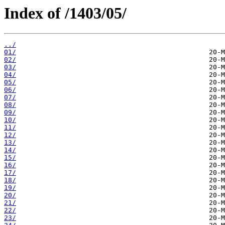
Index of /1403/05/
../
01/
02/
03/
04/
05/
06/
07/
08/
09/
10/
11/
12/
13/
14/
15/
16/
17/
18/
19/
20/
21/
22/
23/