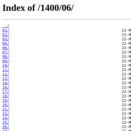
Index of /1400/06/
../
01/
02/
03/
04/
06/
07/
08/
09/
10/
11/
12/
13/
14/
16/
17/
18/
19/
20/
21/
23/
24/
25/
26/