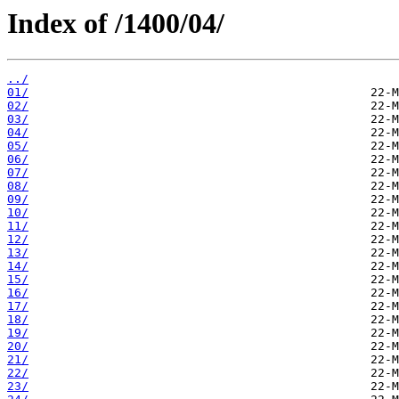
Index of /1400/04/
../
01/
02/
03/
04/
05/
06/
07/
08/
09/
10/
11/
12/
13/
14/
15/
16/
17/
18/
19/
20/
21/
22/
23/