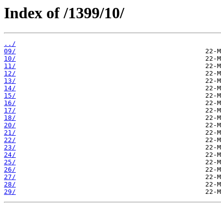
Index of /1399/10/
../
09/
10/
11/
12/
13/
14/
15/
16/
17/
18/
20/
21/
22/
23/
24/
25/
26/
27/
28/
29/